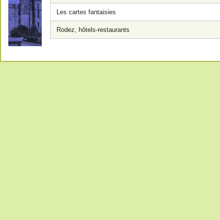
Les cartes fantaisies
Rodez, hôtels-restaurants