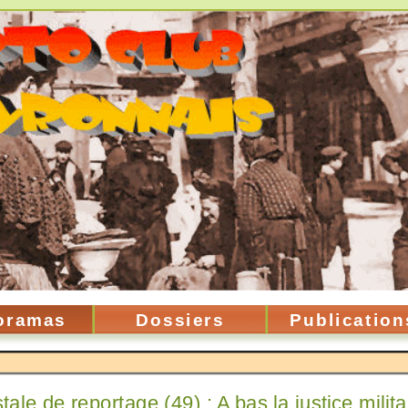
oramas
Dossiers
Publication
tale de reportage (49) : A bas la justice militai