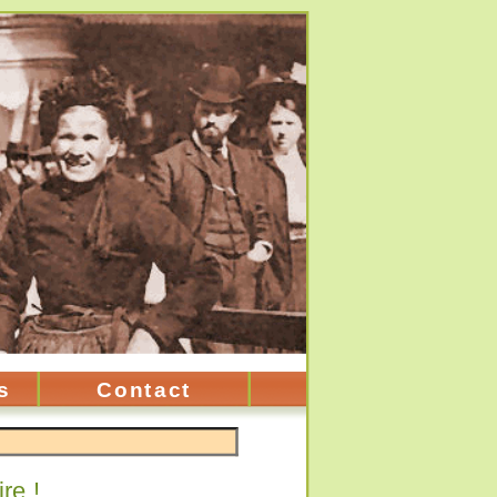
s
Contact
re !