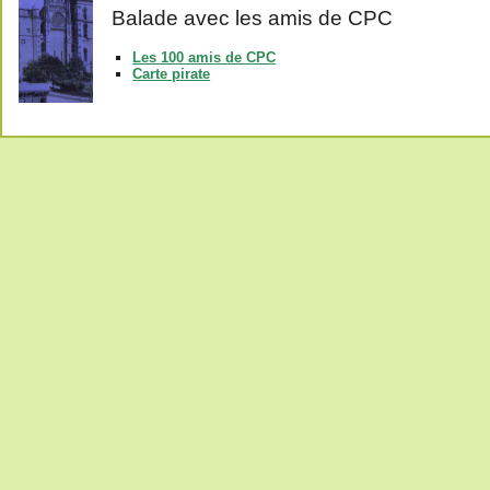
Balade avec les amis de CPC
Les 100 amis de CPC
Carte pirate