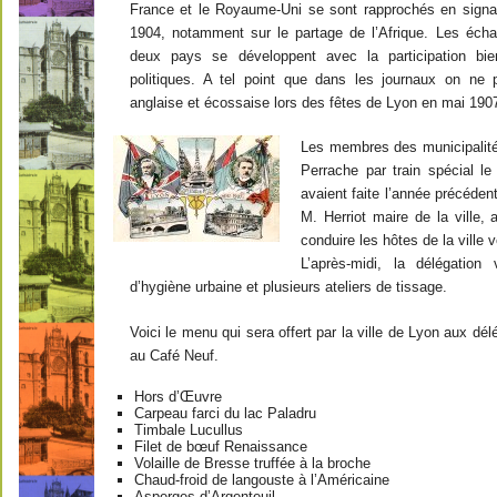
France et le Royaume-Uni se sont rapprochés en signa
1904, notamment sur le partage de l’Afrique. Les éch
deux pays se développent avec la participation bie
politiques. A tel point que dans les journaux on ne 
anglaise et écossaise lors des fêtes de Lyon en mai 190
Les membres des municipalités
Perrache par train spécial le
avaient faite l’année précéden
M. Herriot maire de la ville
conduire les hôtes de la ville v
L’après-midi, la délégation 
d’hygiène urbaine et plusieurs ateliers de tissage.
Voici le menu qui sera offert par la ville de Lyon aux d
au Café Neuf.
Hors d’Œuvre
Carpeau farci du lac Paladru
Timbale Lucullus
Filet de bœuf Renaissance
Volaille de Bresse truffée à la broche
Chaud-froid de langouste à l’Américaine
Asperges d’Argenteuil