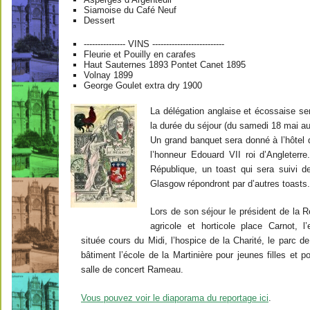
Siamoise du Café Neuf
Dessert
--------------- VINS --------------------------
Fleurie et Pouilly en carafes
Haut Sauternes 1893 Pontet Canet 1895
Volnay 1899
George Goulet extra dry 1900
La délégation anglaise et écossaise ser
la durée du séjour (du samedi 18 mai au
Un grand banquet sera donné à l’hôtel d
l’honneur Edouard VII roi d’Angleterr
République, un toast qui sera suivi d
Glasgow répondront par d’autres toasts
Lors de son séjour le président de la Ré
agricole et horticole place Carnot, l’
située cours du Midi, l’hospice de la Charité, le parc de 
bâtiment l’école de la Martinière pour jeunes filles et p
salle de concert Rameau.
Vous pouvez voir le diaporama du reportage ici
.