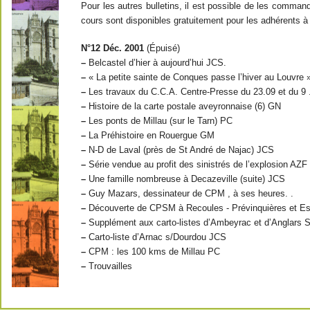
Pour les autres bulletins, il est possible de les comma
cours sont disponibles gratuitement pour les adhérents à j
N°12 Déc. 2001
(Épuisé)
–
Belcastel d’hier à aujourd’hui JCS.
–
« La petite sainte de Conques passe l’hiver au Louvre 
–
Les travaux du C.C.A. Centre-Presse du 23.09 et du 9 
–
Histoire de la carte postale aveyronnaise (6) GN
–
Les ponts de Millau (sur le Tarn) PC
–
La Préhistoire en Rouergue GM
–
N-D de Laval (près de St André de Najac) JCS
–
Série vendue au profit des sinistrés de l’explosion AZF
–
Une famille nombreuse à Decazeville (suite) JCS
–
Guy Mazars, dessinateur de CPM , à ses heures. .
–
Découverte de CPSM à Recoules - Prévinquières et E
–
Supplément aux carto-listes d’Ambeyrac et d’Anglars S
–
Carto-liste d’Arnac s/Dourdou JCS
–
CPM : les 100 kms de Millau PC
–
Trouvailles