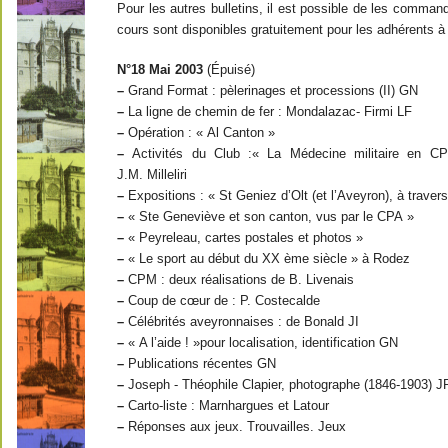
Pour les autres bulletins, il est possible de les comma
cours sont disponibles gratuitement pour les adhérents à j
N°18 Mai 2003
(Épuisé)
–
Grand Format : pèlerinages et processions (II) GN
–
La ligne de chemin de fer : Mondalazac- Firmi LF
–
Opération : « Al Canton »
–
Activités du Club :« La Médecine militaire en CP
J.M. Milleliri
–
Expositions : « St Geniez d’Olt (et l’Aveyron), à traver
–
« Ste Geneviève et son canton, vus par le CPA »
–
« Peyreleau, cartes postales et photos »
–
« Le sport au début du XX ème siècle » à Rodez
–
CPM : deux réalisations de B. Livenais
–
Coup de cœur de : P. Costecalde
–
Célébrités aveyronnaises : de Bonald JI
–
« A l’aide ! »pour localisation, identification GN
–
Publications récentes GN
–
Joseph - Théophile Clapier, photographe (1846-1903) 
–
Carto-liste : Marnhargues et Latour
–
Réponses aux jeux. Trouvailles. Jeux