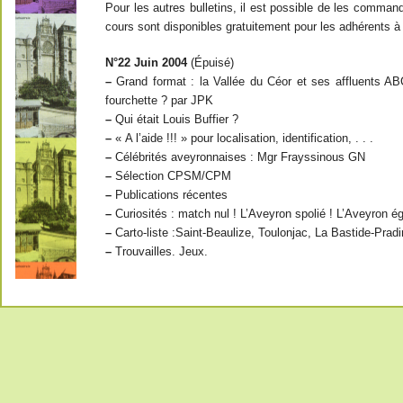
Pour les autres bulletins, il est possible de les comma
cours sont disponibles gratuitement pour les adhérents à j
N°22 Juin 2004
(Épuisé)
–
Grand format : la Vallée du Céor et ses affluents A
fourchette ? par JPK
–
Qui était Louis Buffier ?
–
« A l’aide !!! » pour localisation, identification, . . .
–
Célébrités aveyronnaises : Mgr Frayssinous GN
–
Sélection CPSM/CPM
–
Publications récentes
–
Curiosités : match nul ! L’Aveyron spolié ! L’Aveyron ég
–
Carto-liste :Saint-Beaulize, Toulonjac, La Bastide-Prad
–
Trouvailles. Jeux.