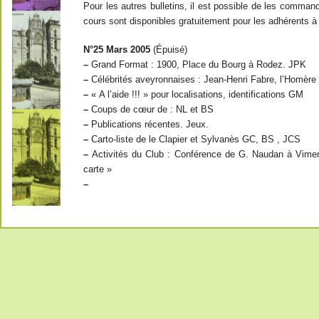
Pour les autres bulletins, il est possible de les comma
cours sont disponibles gratuitement pour les adhérents à j
N°25 Mars 2005
(Épuisé)
–
Grand Format : 1900, Place du Bourg à Rodez. JPK
–
Célébrités aveyronnaises : Jean-Henri Fabre, l’Homèr
–
« A l’aide !!! » pour localisations, identifications GM
–
Coups de cœur de : NL et BS
–
Publications récentes. Jeux.
–
Carto-liste de le Clapier et Sylvanès GC, BS , JCS
–
Activités du Club : Conférence de G. Naudan à Vimenet
carte »
–